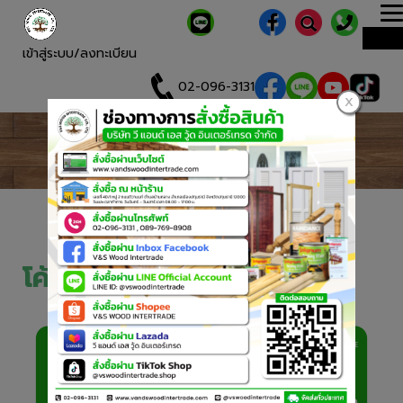
T
ME
n
เข้าสู่ระบบ/ลงทะเบียน
02-096-3131
รวมคูปองส่วนลด
COUPON
โค้ดส่วนลดออนไลน์