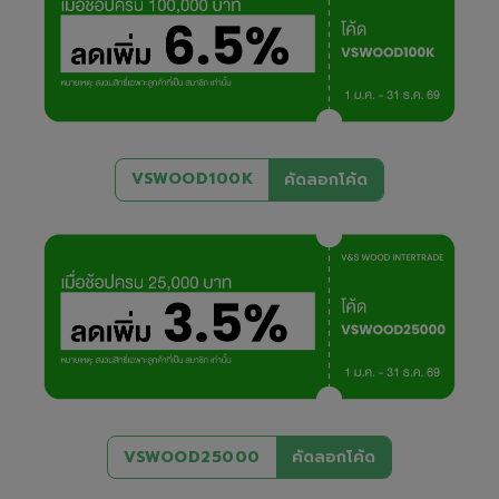
VSWOOD100K
คัดลอกโค้ด
VSWOOD25000
คัดลอกโค้ด