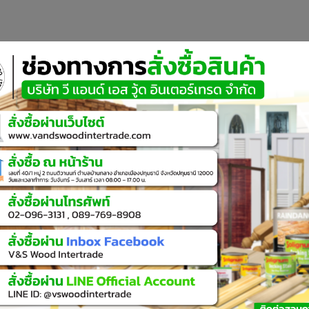
า
ไม้เทียม
วัสดุก่อสร้าง
โปรโมชั่น
ไอเดีย & วิดีโอ
คำถามและข้อสงสัย
แคตตาล็อก
เกี่ยวกับเรา
ติดต่อเรา
ฟิล์มยืดพันพาเลท
จำกัด
ติดตามเรา
MD_Vichai@vswoodinter
V&S wood intertrade
ร้างและงานบิ้วอิน เราเชี่ยวชาญด้าน