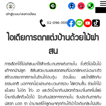
T
ME
n
เข้าสู่ระบบ/ลงทะเบียน
02-096-3131
ไอเดียการตกแต่งบ้านด้วยไม้ฝา
สน
การเลือกใช้ไม้ฝาสนมาใช้สำหรับงานตกแต่งภายใน ซึ่งตัวไม้เป็นไม้
แท้จากป่าปลูก สีสันสวยงามและลวดลายที่มีเอกลักษณ์เฉพาะตัว
สร้างบรรยากาศภายในร้านให้อบอุ่น อ่อนโยน และใกล้ชิดกับ
ธรรมชาติ นอกจากนี้ยังผ่านกระบวนการอบ ไล่ความชื้น ช่วยให้ไม้
แข็งแรง ไม่บิด โก่ง งอ และอัดน้ำยากันปลวกด้วยนาโนเทคโนโลยี
น้ำยาซึมลึกถึงเนื้อไม้ ป้องกันปลวกจากภายใน รับประกันการกัน
ปลวก มอด รา นำมาแชร์ให้ลูกเพจทุกท่านได้นำไอเดียกลับไปปรับ