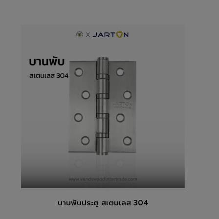
บานพับประตู สเตนเลส 304