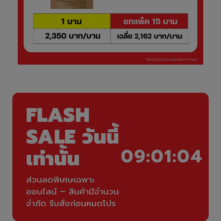
FLASH
SALE วันนี้
09:01:02
เท่านั้น
ส่วนลดพิเศษเฉพาะ
ออนไลน์ – สินค้ามีจำนวน
จำกัด รีบสั่งก่อนหมดโปร