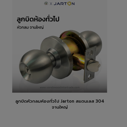
ลูกบิดหัวกลมห้องทั่วไป Jarton สแตนเลส 304
จานใหญ่