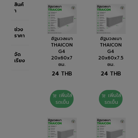
สินค้
า
ช่วง
ราคา
อิฐมวลเบา
อิฐมวลเบา
THAICON
THAICON
G4
G4
จัด
20x60x7
20x60x7.5
เรียง
ซม.
ซม.
24
THB
24
THB
เพิ่มใส่
เพิ่มใส่
รถเข็น
รถเข็น