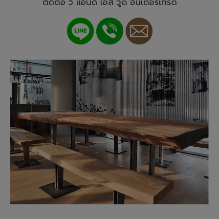
ติดต่อ วี แอนด์ เอส วู้ด อินเตอร์เทรด