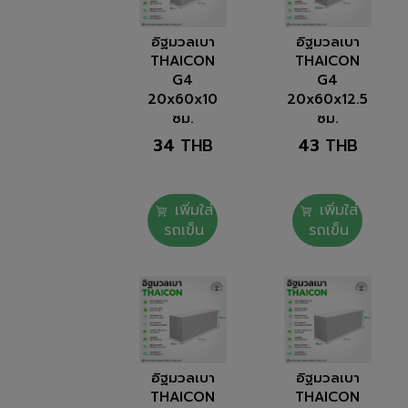
อิฐมวลเบา
อิฐมวลเบา
THAICON
THAICON
G4
G4
20x60x10
20x60x12.5
ซม.
ซม.
34
THB
43
THB
เพิ่มใส่
เพิ่มใส่
รถเข็น
รถเข็น
อิฐมวลเบา
อิฐมวลเบา
THAICON
THAICON