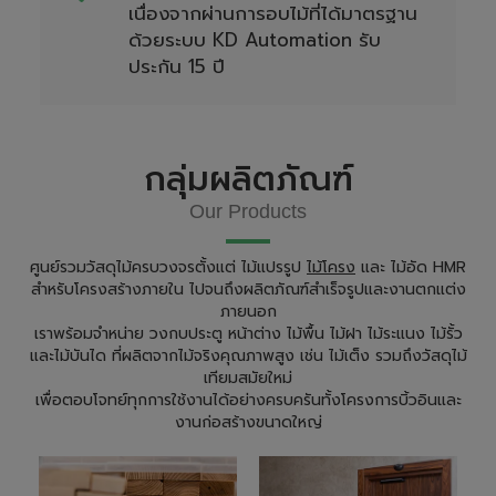
เนื่องจากผ่านการอบไม้ที่ได้มาตรฐาน
ด้วยระบบ KD Automation รับ
ประกัน 15 ปี
กลุ่มผลิตภัณฑ์
Our Products
ศูนย์รวมวัสดุไม้ครบวงจรตั้งแต่ ไม้แปรรูป
ไม้โครง
และ ไม้อัด HMR
สำหรับโครงสร้างภายใน ไปจนถึงผลิตภัณฑ์สำเร็จรูปและงานตกแต่ง
ภายนอก
เราพร้อมจำหน่าย วงกบประตู หน้าต่าง ไม้พื้น ไม้ฝา ไม้ระแนง ไม้รั้ว
และไม้บันได ที่ผลิตจากไม้จริงคุณภาพสูง เช่น ไม้เต็ง รวมถึงวัสดุไม้
เทียมสมัยใหม่
เพื่อตอบโจทย์ทุกการใช้งานได้อย่างครบครันทั้งโครงการบิ้วอินและ
งานก่อสร้างขนาดใหญ่