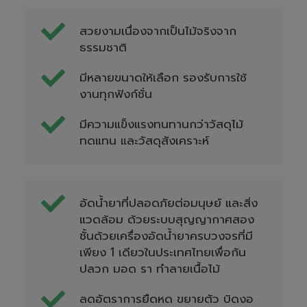
สวยงามเนื่องจากเป็นไม้จริงจาก
ธรรมชาติ
มีหลายขนาดให้เลือก รองรับการใช้
งานทุกฟังก์ชั่น
มีความแข็งแรงทนทานกว่าวัสดุไม้
ทดแทน และวัสดุสังเคราะห์
อัดนํ้ายาที่ปลอดภัยต่อมนุษย์ และสิ่ง
แวดล้อม ด้วยระบบสุญญากาศสอง
ชั้นด้วยเครื่องอัดนํ้ายาครบวงจรที่มี
เพียง 1 เดียวในประเทศไทยเพื่อกัน
ปลวก มอด รา ทำลายเนื้อไม้
ลดอัตราการยืดหด ขยายตัว บิดงอ