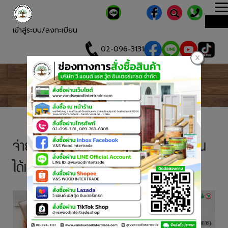
T
ME
n
เข้าสู่ระบบ/ลงทะเบียน
02-096-3131
โปรโมชั่นบัตรเครดิต
Credit Card Promotion
จ่ายสบาย ผ่อน 0 % นานสูงสุด 4 เดือน
ได้แล้ววันนี้